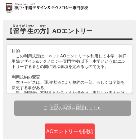
りゅうがくせい
かた
【
留学生
の
方
】AOエントリー
じょうき
ないよう
かくにん
上記
の
内容
を
確認
しました