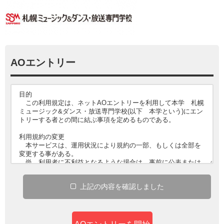
AOエントリー
上記
の
内容
を
確認
しました