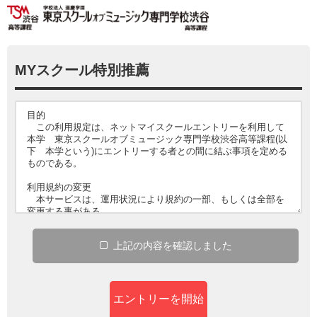
MYスクール特別推薦
上記
の
内容
を
確認
しました